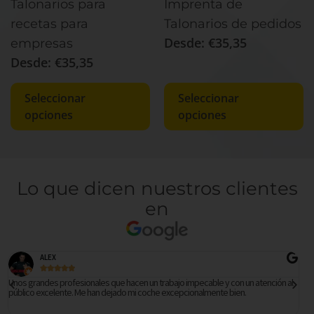
Talonarios para
Imprenta de
recetas para
Talonarios de pedidos
Desde:
€
35,35
empresas
Desde:
€
35,35
Seleccionar
Seleccionar
opciones
opciones
Lo que dicen nuestros clientes
en
ALEX





Unos grandes profesionales que hacen un trabajo impecable y con un atención al
Es
público excelente. Me han dejado mi coche excepcionalmente bien.
b
b