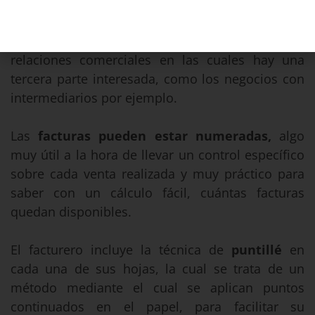
Puede incluir una o dos copias además de la
hoja original, la segunda copia es ideal para
relaciones comerciales en las cuales hay una
tercera parte interesada, como los negocios con
intermediarios por ejemplo.
Las
facturas pueden estar numeradas,
algo
muy útil a la hora de llevar un control específico
sobre cada venta realizada y muy práctico para
saber con un cálculo fácil, cuántas facturas
quedan disponibles.
El facturero incluye la técnica de
puntillé
en
cada una de sus hojas, la cual se trata de un
método mediante el cual se aplican puntos
continuados en el papel, para facilitar su