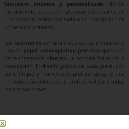
facturero
impreso y
personalizado
, donde
rápidamente se puedan plasmar los detalles de
una compra recién realizada o la descripción de
un servicio prestado.
Los
factureros
con una o dos copias mediante el
uso de
papel
autocopiativo
permiten que cada
parte interesada obtenga un soporte físico de la
transacción. El diseño gráfico de cada pieza, con
corte limpio y numeración precisa, asegura una
presentación adecuada y profesional para todas
las transacciones.
Conoce las características del
talonario de facturas y