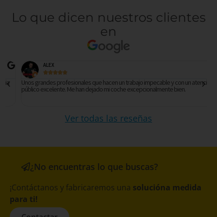
Lo que dicen nuestros clientes
en
ALEX





Unos grandes profesionales que hacen un trabajo impecable y con un atención al
Es
público excelente. Me han dejado mi coche excepcionalmente bien.
b
b
Ver todas las reseñas
¿No encuentras lo que buscas?
¡Contáctanos y fabricaremos una
solucióna medida
para ti!